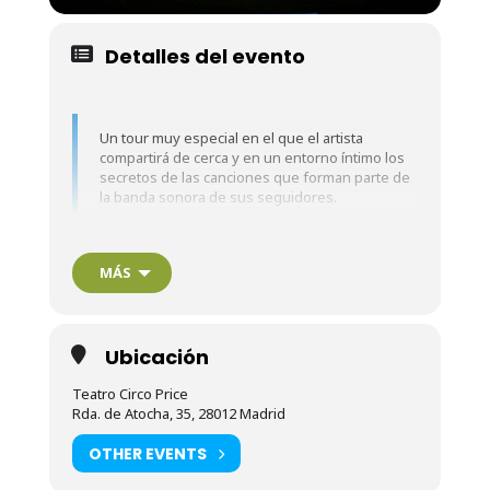
Detalles del evento
Un tour muy especial en el que el artista
compartirá de cerca y en un entorno íntimo los
secretos de las canciones que forman parte de
la banda sonora de sus seguidores.
En este espectáculo Diego narra el porqué de
MÁS
cada canción, haciendo participe al público de
las motivaciones que le llevaron a escribir cada
verso. Con una cuidada escenografía y una
banda de sensibilidad desbordante, es el
Ubicación
momento de compartir esa intimidad que sólo
giras como ésta te brindan.
Teatro Circo Price
Rda. de Atocha, 35, 28012 Madrid
OTHER EVENTS