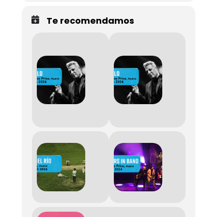
Te recomendamos
MAYO
MAYO
3,
2,
2024
2024
8:30
8:30
PM -
PM -
MAYO
MAYO
4,
3,
2024
2024
12:00
12:00
AM
AM
ABRIL
ABRIL
19,
13,
2024
2024
9:00
8:30
PM -
PM -
11:00
12:00
PM
AM